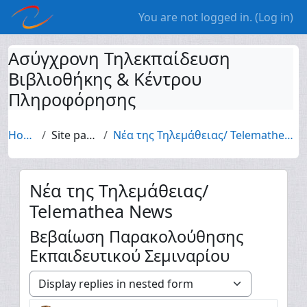
Skip to main content
You are not logged in. (
Log in
)
Ασύγχρονη Τηλεκπαίδευση
Βιβλιοθήκης & Κέντρου
Πληροφόρησης
Home
Site pages
Νέα της Τηλεμάθειας/ Telemathea News
Νέα της Τηλεμάθειας/
Telemathea News
Βεβαίωση Παρακολούθησης
Εκπαιδευτικού Σεμιναρίου
Display mode