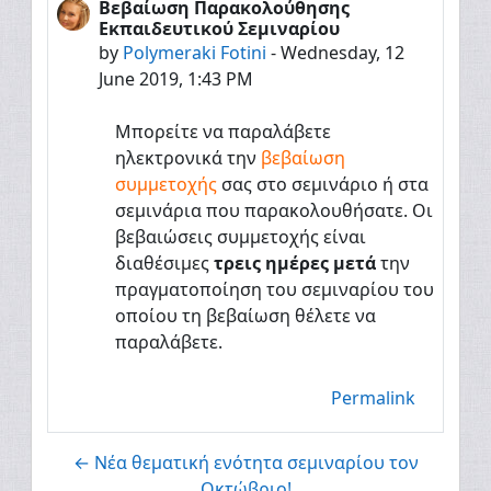
Βεβαίωση Παρακολούθησης
Number of replies: 0
Εκπαιδευτικού Σεμιναρίου
by
Polymeraki Fotini
-
Wednesday, 12
June 2019, 1:43 PM
Μπορείτε να παραλάβετε
ηλεκτρονικά την
βεβαίωση
συμμετοχής
σας στο σεμινάριο ή στα
σεμινάρια που παρακολουθήσατε. Οι
βεβαιώσεις συμμετοχής είναι
διαθέσιμες
τρεις ημέρες μετά
την
πραγματοποίηση του σεμιναρίου του
οποίου τη βεβαίωση θέλετε να
παραλάβετε.
Permalink
← Νέα θεματική ενότητα σεμιναρίου τον
Οκτώβριο!