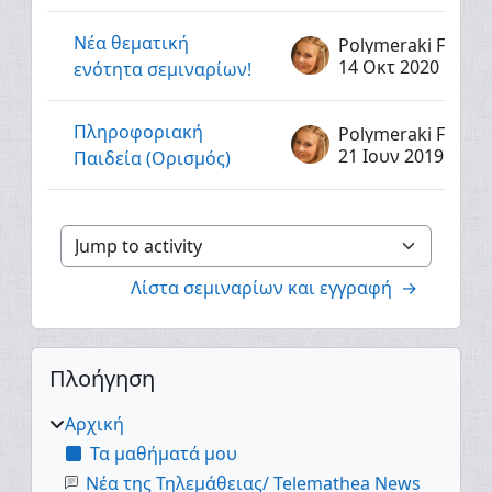
Νέα θεματική
Polymeraki Fotini
14 Οκτ 2020
ενότητα σεμιναρίων!
Πληροφοριακή
Polymeraki Fotini
21 Ιουν 2019
Παιδεία (Ορισμός)
Jump to activity
Λίστα σεμιναρίων και εγγραφή  →
Μπλοκ
Παράλειψη Πλοήγηση
Πλοήγηση
Αρχική
Τα μαθήματά μου
Νέα της Τηλεμάθειας/ Telemathea News