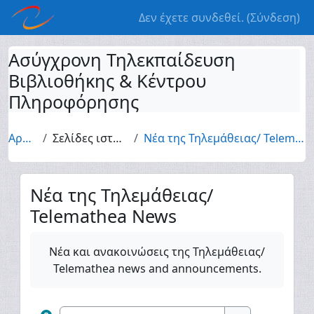
Μετάβαση στο κεντρικό περιεχόμενο
Δεν έχετε συνδεθεί. (
Σύνδεση
)
Ασύγχρονη Τηλεκπαίδευση
Βιβλιοθήκης & Κέντρου
Πληροφόρησης
Αρχική
Σελίδες ιστοτόπου
Νέα της Τηλεμάθειας/ Telemathea News
Νέα της Τηλεμάθειας/
Telemathea News
Απαιτήσεις ολοκλήρωσης
Νέα και ανακοινώσεις της Τηλεμάθειας/
Telemathea news and announcements.
Αναζήτηση στα