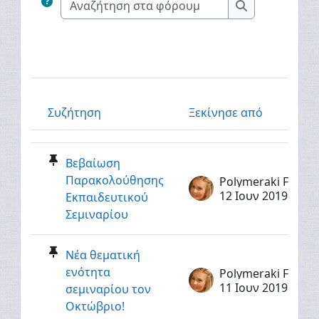
Αναζήτηση στ
Συζήτηση
Ξεκίνησε από
Κατάσταση
Λίστα συζητήσεων. Εμφάνιση 4 από {$a-> total}
Βεβαίωση
Παρακολούθησης
Polymeraki Fotini
12 Ιουν 2019
Εκπαιδευτικού
Σεμιναρίου
Νέα θεματική
ενότητα
Polymeraki Fotini
11 Ιουν 2019
σεμιναρίου τον
Οκτώβριο!